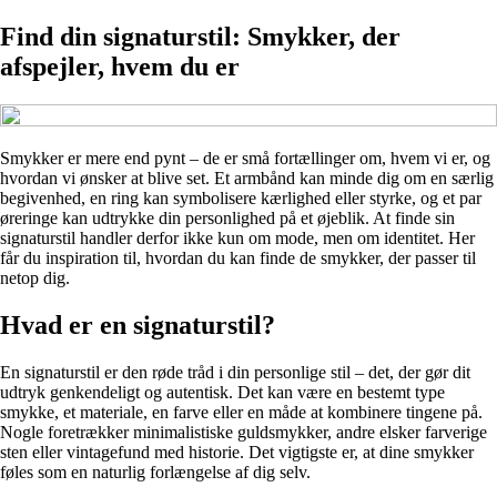
Find din signaturstil: Smykker, der
afspejler, hvem du er
Smykker er mere end pynt – de er små fortællinger om, hvem vi er, og
hvordan vi ønsker at blive set. Et armbånd kan minde dig om en særlig
begivenhed, en ring kan symbolisere kærlighed eller styrke, og et par
øreringe kan udtrykke din personlighed på et øjeblik. At finde sin
signaturstil handler derfor ikke kun om mode, men om identitet. Her
får du inspiration til, hvordan du kan finde de smykker, der passer til
netop dig.
Hvad er en signaturstil?
En signaturstil er den røde tråd i din personlige stil – det, der gør dit
udtryk genkendeligt og autentisk. Det kan være en bestemt type
smykke, et materiale, en farve eller en måde at kombinere tingene på.
Nogle foretrækker minimalistiske guldsmykker, andre elsker farverige
sten eller vintagefund med historie. Det vigtigste er, at dine smykker
føles som en naturlig forlængelse af dig selv.