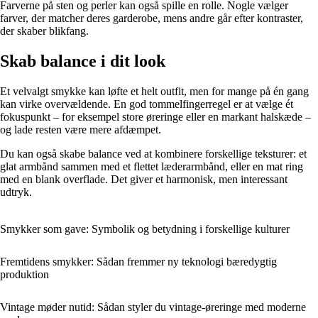
Farverne på sten og perler kan også spille en rolle. Nogle vælger
farver, der matcher deres garderobe, mens andre går efter kontraster,
der skaber blikfang.
Skab balance i dit look
Et velvalgt smykke kan løfte et helt outfit, men for mange på én gang
kan virke overvældende. En god tommelfingerregel er at vælge ét
fokuspunkt – for eksempel store øreringe eller en markant halskæde –
og lade resten være mere afdæmpet.
Du kan også skabe balance ved at kombinere forskellige teksturer: et
glat armbånd sammen med et flettet læderarmbånd, eller en mat ring
med en blank overflade. Det giver et harmonisk, men interessant
udtryk.
Smykker som gave: Symbolik og betydning i forskellige kulturer
Fremtidens smykker: Sådan fremmer ny teknologi bæredygtig
produktion
Vintage møder nutid: Sådan styler du vintage-øreringe med moderne