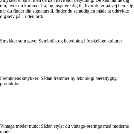
Smykker er små, men de kan have stor betydning. De kan minde dig
om, hvor du kommer fra, og inspirere dig til, hvor du er på vej hen. Og
når du finder din signaturstil, finder du samtidig en måde at udtrykke
dig selv på – uden ord.
Smykker som gave: Symbolik og betydning i forskellige kulturer
Fremtidens smykker: Sådan fremmer ny teknologi bæredygtig
produktion
Vintage møder nutid: Sådan styler du vintage-øreringe med moderne
mode