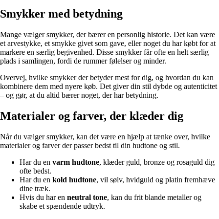
Smykker med betydning
Mange vælger smykker, der bærer en personlig historie. Det kan være
et arvestykke, et smykke givet som gave, eller noget du har købt for at
markere en særlig begivenhed. Disse smykker får ofte en helt særlig
plads i samlingen, fordi de rummer følelser og minder.
Overvej, hvilke smykker der betyder mest for dig, og hvordan du kan
kombinere dem med nyere køb. Det giver din stil dybde og autenticitet
– og gør, at du altid bærer noget, der har betydning.
Materialer og farver, der klæder dig
Når du vælger smykker, kan det være en hjælp at tænke over, hvilke
materialer og farver der passer bedst til din hudtone og stil.
Har du en
varm hudtone
, klæder guld, bronze og rosaguld dig
ofte bedst.
Har du en
kold hudtone
, vil sølv, hvidguld og platin fremhæve
dine træk.
Hvis du har en
neutral tone
, kan du frit blande metaller og
skabe et spændende udtryk.