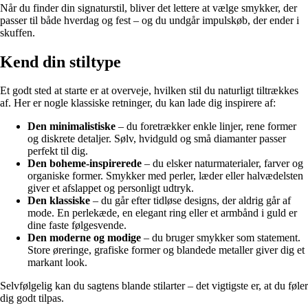
Når du finder din signaturstil, bliver det lettere at vælge smykker, der
passer til både hverdag og fest – og du undgår impulskøb, der ender i
skuffen.
Kend din stiltype
Et godt sted at starte er at overveje, hvilken stil du naturligt tiltrækkes
af. Her er nogle klassiske retninger, du kan lade dig inspirere af:
Den minimalistiske
– du foretrækker enkle linjer, rene former
og diskrete detaljer. Sølv, hvidguld og små diamanter passer
perfekt til dig.
Den boheme-inspirerede
– du elsker naturmaterialer, farver og
organiske former. Smykker med perler, læder eller halvædelsten
giver et afslappet og personligt udtryk.
Den klassiske
– du går efter tidløse designs, der aldrig går af
mode. En perlekæde, en elegant ring eller et armbånd i guld er
dine faste følgesvende.
Den moderne og modige
– du bruger smykker som statement.
Store øreringe, grafiske former og blandede metaller giver dig et
markant look.
Selvfølgelig kan du sagtens blande stilarter – det vigtigste er, at du føler
dig godt tilpas.