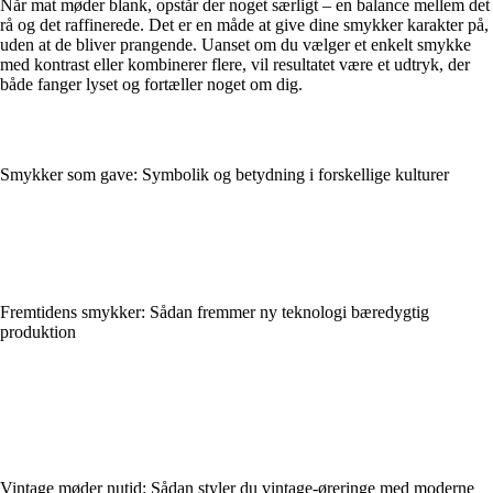
Når mat møder blank, opstår der noget særligt – en balance mellem det
rå og det raffinerede. Det er en måde at give dine smykker karakter på,
uden at de bliver prangende. Uanset om du vælger et enkelt smykke
med kontrast eller kombinerer flere, vil resultatet være et udtryk, der
både fanger lyset og fortæller noget om dig.
Smykker som gave: Symbolik og betydning i forskellige kulturer
Fremtidens smykker: Sådan fremmer ny teknologi bæredygtig
produktion
Vintage møder nutid: Sådan styler du vintage-øreringe med moderne