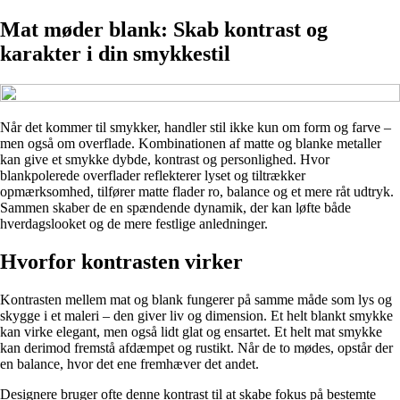
Mat møder blank: Skab kontrast og
karakter i din smykkestil
Når det kommer til smykker, handler stil ikke kun om form og farve –
men også om overflade. Kombinationen af matte og blanke metaller
kan give et smykke dybde, kontrast og personlighed. Hvor
blankpolerede overflader reflekterer lyset og tiltrækker
opmærksomhed, tilfører matte flader ro, balance og et mere råt udtryk.
Sammen skaber de en spændende dynamik, der kan løfte både
hverdagslooket og de mere festlige anledninger.
Hvorfor kontrasten virker
Kontrasten mellem mat og blank fungerer på samme måde som lys og
skygge i et maleri – den giver liv og dimension. Et helt blankt smykke
kan virke elegant, men også lidt glat og ensartet. Et helt mat smykke
kan derimod fremstå afdæmpet og rustikt. Når de to mødes, opstår der
en balance, hvor det ene fremhæver det andet.
Designere bruger ofte denne kontrast til at skabe fokus på bestemte