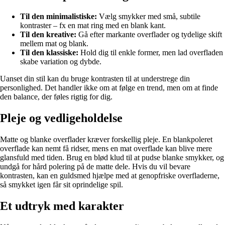
Til den minimalistiske:
Vælg smykker med små, subtile
kontraster – fx en mat ring med en blank kant.
Til den kreative:
Gå efter markante overflader og tydelige skift
mellem mat og blank.
Til den klassiske:
Hold dig til enkle former, men lad overfladen
skabe variation og dybde.
Uanset din stil kan du bruge kontrasten til at understrege din
personlighed. Det handler ikke om at følge en trend, men om at finde
den balance, der føles rigtig for dig.
Pleje og vedligeholdelse
Matte og blanke overflader kræver forskellig pleje. En blankpoleret
overflade kan nemt få ridser, mens en mat overflade kan blive mere
glansfuld med tiden. Brug en blød klud til at pudse blanke smykker, og
undgå for hård polering på de matte dele. Hvis du vil bevare
kontrasten, kan en guldsmed hjælpe med at genopfriske overfladerne,
så smykket igen får sit oprindelige spil.
Et udtryk med karakter