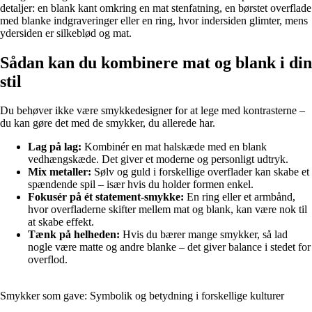
detaljer: en blank kant omkring en mat stenfatning, en børstet overflade
med blanke indgraveringer eller en ring, hvor indersiden glimter, mens
ydersiden er silkeblød og mat.
Sådan kan du kombinere mat og blank i din
stil
Du behøver ikke være smykkedesigner for at lege med kontrasterne –
du kan gøre det med de smykker, du allerede har.
Lag på lag:
Kombinér en mat halskæde med en blank
vedhængskæde. Det giver et moderne og personligt udtryk.
Mix metaller:
Sølv og guld i forskellige overflader kan skabe et
spændende spil – især hvis du holder formen enkel.
Fokusér på ét statement-smykke:
En ring eller et armbånd,
hvor overfladerne skifter mellem mat og blank, kan være nok til
at skabe effekt.
Tænk på helheden:
Hvis du bærer mange smykker, så lad
nogle være matte og andre blanke – det giver balance i stedet for
overflod.
Smykker som gave: Symbolik og betydning i forskellige kulturer