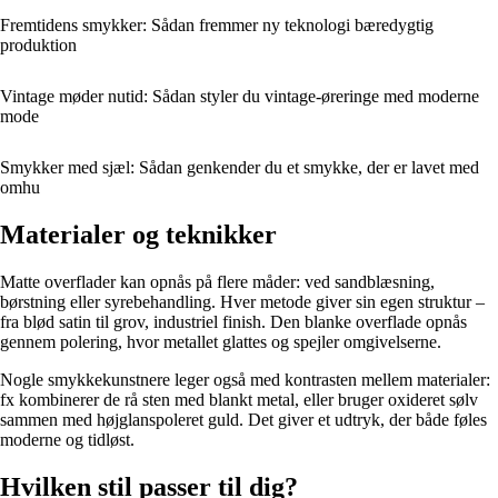
Fremtidens smykker: Sådan fremmer ny teknologi bæredygtig
produktion
Vintage møder nutid: Sådan styler du vintage-øreringe med moderne
mode
Smykker med sjæl: Sådan genkender du et smykke, der er lavet med
omhu
Materialer og teknikker
Matte overflader kan opnås på flere måder: ved sandblæsning,
børstning eller syrebehandling. Hver metode giver sin egen struktur –
fra blød satin til grov, industriel finish. Den blanke overflade opnås
gennem polering, hvor metallet glattes og spejler omgivelserne.
Nogle smykkekunstnere leger også med kontrasten mellem materialer:
fx kombinerer de rå sten med blankt metal, eller bruger oxideret sølv
sammen med højglanspoleret guld. Det giver et udtryk, der både føles
moderne og tidløst.
Hvilken stil passer til dig?