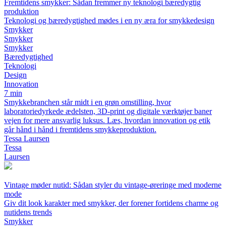
Fremtidens smykker: Sådan fremmer ny teknologi bæredygtig
produktion
Teknologi og bæredygtighed mødes i en ny æra for smykkedesign
Smykker
Smykker
Smykker
Bæredygtighed
Teknologi
Design
Innovation
7 min
Smykkebranchen står midt i en grøn omstilling, hvor
laboratoriedyrkede ædelsten, 3D-print og digitale værktøjer baner
vejen for mere ansvarlig luksus. Læs, hvordan innovation og etik
går hånd i hånd i fremtidens smykkeproduktion.
Tessa Laursen
Tessa
Laursen
Vintage møder nutid: Sådan styler du vintage-øreringe med moderne
mode
Giv dit look karakter med smykker, der forener fortidens charme og
nutidens trends
Smykker