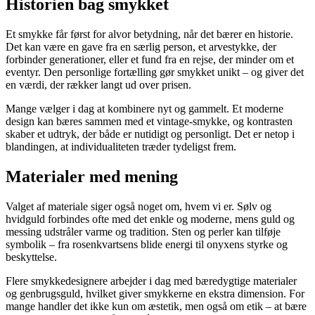
Historien bag smykket
Et smykke får først for alvor betydning, når det bærer en historie.
Det kan være en gave fra en særlig person, et arvestykke, der
forbinder generationer, eller et fund fra en rejse, der minder om et
eventyr. Den personlige fortælling gør smykket unikt – og giver det
en værdi, der rækker langt ud over prisen.
Mange vælger i dag at kombinere nyt og gammelt. Et moderne
design kan bæres sammen med et vintage-smykke, og kontrasten
skaber et udtryk, der både er nutidigt og personligt. Det er netop i
blandingen, at individualiteten træder tydeligst frem.
Materialer med mening
Valget af materiale siger også noget om, hvem vi er. Sølv og
hvidguld forbindes ofte med det enkle og moderne, mens guld og
messing udstråler varme og tradition. Sten og perler kan tilføje
symbolik – fra rosenkvartsens blide energi til onyxens styrke og
beskyttelse.
Flere smykkedesignere arbejder i dag med bæredygtige materialer
og genbrugsguld, hvilket giver smykkerne en ekstra dimension. For
mange handler det ikke kun om æstetik, men også om etik – at bære