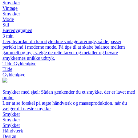
Smykker
Vintage
Smykker
Mode
Stil
Bæredygtighed
3 min
Lær, hvordan du kan style dine vintage-øreringe, så de passer
perfekt ind i moderne mode. Få tips til at skabe balance mellem
gammelt og nyt, vælge de rette farver og metaller og bevare
smykkernes unikke udtryk.
Tilde Gyldenløve
Tilde
Gyldenløve
Smykker med sjæl: Sådan genkender du et smykke, der er lavet med
omhu
Lær at se forskel på ægte håndværk og masseproduktion, når du
vælger dit næste smykke
Smykker
Smykker
Smykker
Håndværk
Design