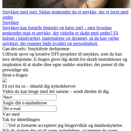
Smykker med sjæl: Sådan genkender du et smykke, der er lavet med
omhu
Smykker
Smykker kan fortælle historier og bære sjæl – men hvordan
genkender man et smykke, der virkelig er skabt med omhu? Få
indsigt i håndværket, materialerne og designet, så du kan vælge
smykker, der rummer både kvalitet og personlighed.
Gør-det-selv: Smykiferie derhjemme
Udforsk sjove og kreative DIY-projekter til smykker, som du kan
lave derhjemme. E-bogen giver dig skridt-for-skridt instruktioner og
inspiration til at skabe dine egne unikke smykker, der passer til din
personlige stil.
Hent e-bogen
Få nyt fra os – tilmeld dig nyhedsbrevet
Viden du kan bruge med det samme – sendt direkte til dig.
Angiv din e-mailadresse
Vær med
Tak for tilmeldingen
Ved at fortsætte accepterer jeg brugervilkår og databeskyttelse.
Når du skriver dig op til vores nyhedsbrev, accepterer du vores