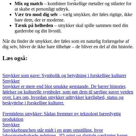
Mix og match
– kombiner forskellige metaller og stilarter for
at skabe et personligt udtryk.
Vær tro mod dig selv
– vælg smykker, der føles rigtige, ikke
bare dem, der er moderne.
Tænk på helheden
– smykker skal spille sammen med din
garderobe og din livsstil.
Når du finder de smykker, der føles som en naturlig forlængelse af
dig selv, bliver de ikke bare tilbehør – de bliver en del af din historie.
Læs også:
Smykker som gave: Symbolik og betydning i forskellige kulturer
Smykker
Smykker er mere end blot smukke genstande. De bærer historier,
følelser og kulturelle symboler, som gør dem til særlige gaver verden
over. Læs om, hvordan smykker udtrykker kærlighed, status og
beskyttelse i forskellige kulturer.
Fremtidens smykker: Sådan fremmer ny teknologi bæredygtig
produktion
Smykker
Smykkebranchen står midt i en grøn omstilling, hvor
laboratoriedyrkede ædelsten, 3D-print og digitale værktøjer baner