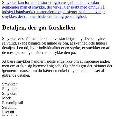
Smykker kan fortælle historier og bære sjæl – men hvordan
genkender man et smykke, der virkelig er skabt med omhu? Få
indsigt i håndværket, materialerne og designet, så du kan vælge
smykker, der rummer både kvalitet og personlighed.
Detaljen, der gør forskellen
Smykker er små, men de kan have stor betydning. De kan give
selvtillid, skabe balance og minde os om, at skønhed ofte ligger i
detaljen. I en tid, hvor individualitet er en styrke, er smykker en af
de mest personlige måder at udtrykke den på.
At bære smykker handler i sidste ende ikke om at imponere andre,
men om at føle sig hjemme i sig selv. Og når du gør det, skinner det
igennem – uanset om du bærer en enkel ring eller et helt sæt af
glitrende detaljer.
Smykker
Smykker
Smykker
Mode
Personlig stil
Selvtillid
Livsstil