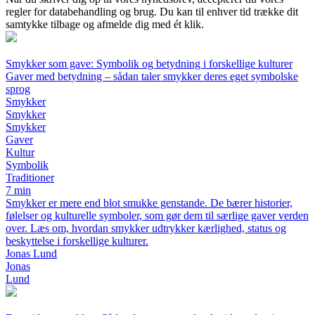
regler for databehandling og brug. Du kan til enhver tid trække dit
samtykke tilbage og afmelde dig med ét klik.
Smykker som gave: Symbolik og betydning i forskellige kulturer
Gaver med betydning – sådan taler smykker deres eget symbolske
sprog
Smykker
Smykker
Smykker
Gaver
Kultur
Symbolik
Traditioner
7 min
Smykker er mere end blot smukke genstande. De bærer historier,
følelser og kulturelle symboler, som gør dem til særlige gaver verden
over. Læs om, hvordan smykker udtrykker kærlighed, status og
beskyttelse i forskellige kulturer.
Jonas Lund
Jonas
Lund