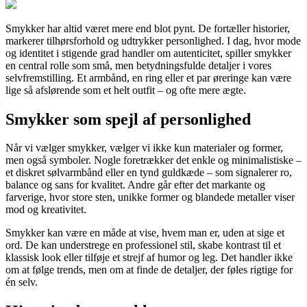
Smykker har altid været mere end blot pynt. De fortæller historier,
markerer tilhørsforhold og udtrykker personlighed. I dag, hvor mode
og identitet i stigende grad handler om autenticitet, spiller smykker
en central rolle som små, men betydningsfulde detaljer i vores
selvfremstilling. Et armbånd, en ring eller et par øreringe kan være
lige så afslørende som et helt outfit – og ofte mere ægte.
Smykker som spejl af personlighed
Når vi vælger smykker, vælger vi ikke kun materialer og former,
men også symboler. Nogle foretrækker det enkle og minimalistiske –
et diskret sølvarmbånd eller en tynd guldkæde – som signalerer ro,
balance og sans for kvalitet. Andre går efter det markante og
farverige, hvor store sten, unikke former og blandede metaller viser
mod og kreativitet.
Smykker kan være en måde at vise, hvem man er, uden at sige et
ord. De kan understrege en professionel stil, skabe kontrast til et
klassisk look eller tilføje et strejf af humor og leg. Det handler ikke
om at følge trends, men om at finde de detaljer, der føles rigtige for
én selv.