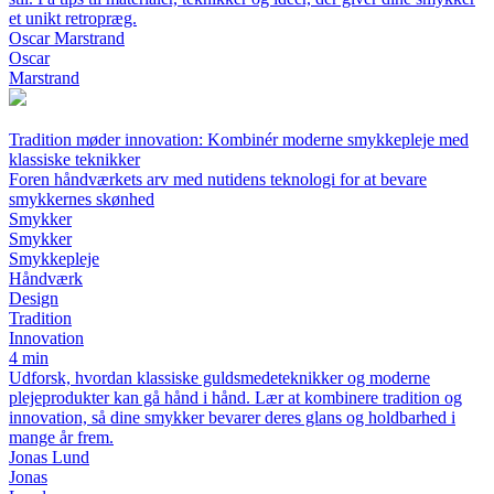
et unikt retropræg.
Oscar Marstrand
Oscar
Marstrand
Tradition møder innovation: Kombinér moderne smykkepleje med
klassiske teknikker
Foren håndværkets arv med nutidens teknologi for at bevare
smykkernes skønhed
Smykker
Smykker
Smykkepleje
Håndværk
Design
Tradition
Innovation
4 min
Udforsk, hvordan klassiske guldsmedeteknikker og moderne
plejeprodukter kan gå hånd i hånd. Lær at kombinere tradition og
innovation, så dine smykker bevarer deres glans og holdbarhed i
mange år frem.
Jonas Lund
Jonas