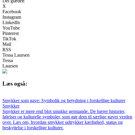
Del glæden
X
Facebook
Instagram
LinkedIn
YouTube
Pinterest
TikTok
Mail
RSS
Tessa Laursen
Tessa
Laursen
Læs også:
Smykker som gave: Symbolik og betydning i forskellige kulturer
Smykker
Smykker er mere end blot smukke genstande. De bærer historier,
følelser og kulturelle symboler, som gør dem til særlige gaver verden
over. Læs om, hvordan smykker udtrykker kærlighed, status og
beskyttelse i forskellige kulturer.