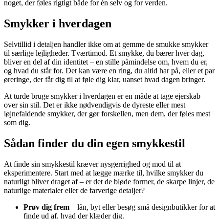
noget, der føles rigtigt både for én selv og for verden.
Smykker i hverdagen
Selvtillid i detaljen handler ikke om at gemme de smukke smykker
til særlige lejligheder. Tværtimod. Et smykke, du bærer hver dag,
bliver en del af din identitet – en stille påmindelse om, hvem du er,
og hvad du står for. Det kan være en ring, du altid har på, eller et par
øreringe, der får dig til at føle dig klar, uanset hvad dagen bringer.
At turde bruge smykker i hverdagen er en måde at tage ejerskab
over sin stil. Det er ikke nødvendigvis de dyreste eller mest
iøjnefaldende smykker, der gør forskellen, men dem, der føles mest
som dig.
Sådan finder du din egen smykkestil
At finde sin smykkestil kræver nysgerrighed og mod til at
eksperimentere. Start med at lægge mærke til, hvilke smykker du
naturligt bliver draget af – er det de bløde former, de skarpe linjer, de
naturlige materialer eller de farverige detaljer?
Prøv dig frem
– lån, byt eller besøg små designbutikker for at
finde ud af, hvad der klæder dig.