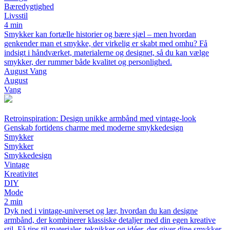
Bæredygtighed
Livsstil
4 min
Smykker kan fortælle historier og bære sjæl – men hvordan
genkender man et smykke, der virkelig er skabt med omhu? Få
indsigt i håndværket, materialerne og designet, så du kan vælge
smykker, der rummer både kvalitet og personlighed.
August Vang
August
Vang
Retroinspiration: Design unikke armbånd med vintage-look
Genskab fortidens charme med moderne smykkedesign
Smykker
Smykker
Smykkedesign
Vintage
Kreativitet
DIY
Mode
2 min
Dyk ned i vintage-universet og lær, hvordan du kan designe
armbånd, der kombinerer klassiske detaljer med din egen kreative
stil. Få tips til materialer, teknikker og idéer, der giver dine smykker