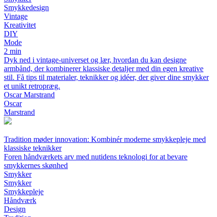
Smykkedesign
Vintage
Kreativitet
DIY
Mode
2 min
Dyk ned i vintage-universet og lær, hvordan du kan designe
armbånd, der kombinerer klassiske detaljer med din egen kreative
stil. Få tips til materialer, teknikker og idéer, der giver dine smykker
et unikt retropræg.
Oscar Marstrand
Oscar
Marstrand
Tradition møder innovation: Kombinér moderne smykkepleje med
klassiske teknikker
Foren håndværkets arv med nutidens teknologi for at bevare
smykkernes skønhed
Smykker
Smykker
Smykkepleje
Håndværk
Design