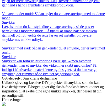
vejen for mere ansvarlig luksus. Læs, hvordan innovation og etik
går hånd i hånd i fremtidens smykkeproduktion.
Vintage møder nutid: Sådan styler du vintage-øreringe med moderne
mode
Smykker
Lær, hvordan du kan style dine vintage-øreringe, så de passer
perfekt ind i moderne mode. Få tips til at skabe balance mellem
gammelt og nyt, vælge de rette farver og metaller og bevare
smykkernes unikke udtryk.
Smykker med sjæl: Sådan genkender du et smykke, der er lavet med
omhu
Smykker
Smykker kan fortælle historier og bære sjæl – men hvordan
genkender man et smykke, der virkelig er skabt med omhu? Få
indsigt i håndværket, materialerne og designet, så du kan vælge
smykker, der rummer både kvalitet og personlighed.
Gør-det-selv: Smykiferie derhjemme
Udforsk sjove og kreative DIY-projekter til smykker, som du kan
lave derhjemme. E-bogen giver dig skridt-for-skridt instruktioner og
inspiration til at skabe dine egne unikke smykker, der passer til din
personlige stil.
Hent e-bogen