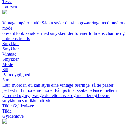
Tessa
Laursen
Vintage møder nutid: Sådan styler du vintage-øreringe med moderne
mode
Giv dit look karakter med smykker, der forener fortidens charme og
nutidens trends
Smykker
Smykker
Vintage
Smykker
Mode
Stil
Bæredygtighed
3 min
Lær, hvordan du kan style dine vintage-øreringe, så de passer
perfekt ind i moderne mode. Få tips til at skabe balance mellem
gammelt og nyt, vælge de rette farver og metaller og bevare
smykkernes unikke udtryk.
Tilde Gyldenløve
Tilde
Gyldenløve