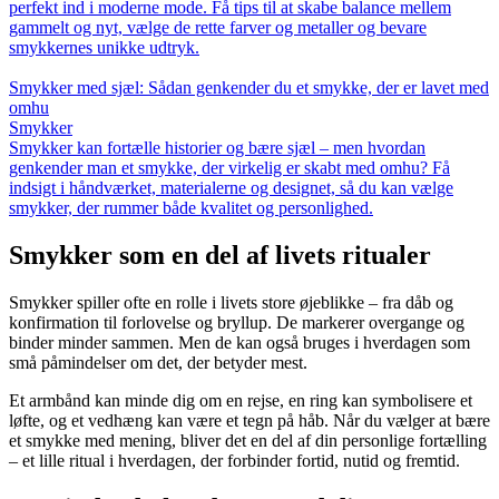
perfekt ind i moderne mode. Få tips til at skabe balance mellem
gammelt og nyt, vælge de rette farver og metaller og bevare
smykkernes unikke udtryk.
Smykker med sjæl: Sådan genkender du et smykke, der er lavet med
omhu
Smykker
Smykker kan fortælle historier og bære sjæl – men hvordan
genkender man et smykke, der virkelig er skabt med omhu? Få
indsigt i håndværket, materialerne og designet, så du kan vælge
smykker, der rummer både kvalitet og personlighed.
Smykker som en del af livets ritualer
Smykker spiller ofte en rolle i livets store øjeblikke – fra dåb og
konfirmation til forlovelse og bryllup. De markerer overgange og
binder minder sammen. Men de kan også bruges i hverdagen som
små påmindelser om det, der betyder mest.
Et armbånd kan minde dig om en rejse, en ring kan symbolisere et
løfte, og et vedhæng kan være et tegn på håb. Når du vælger at bære
et smykke med mening, bliver det en del af din personlige fortælling
– et lille ritual i hverdagen, der forbinder fortid, nutid og fremtid.