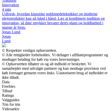
Tradition
Innovation
4 min
Udforsk, hvordan klassiske guldsmedeteknikker og moderne
plejeprodukter kan gå hånd i hånd. Lær at kombinere tradition og
innovation, så dine smykker bevarer deres glans og holdbarhed i
mange år frem.
Jonas Lund
Jonas
Lund
© Respekter venligst ophavsretten.
© Alle rettigheder forbeholdes. Vi deltager i affiliateprogrammer og
modtager betaling for køb via vores henvisninger.
© Ophavsretten tilhører os og alt indhold er beskyttet. Vi
samarbejder med udvalgte partnere og kan modtage provision ved
køb foretaget gennem vores links. Uautoriseret brug af indholdet er
ikke tilladt.
Data
Freebies
Tilbud
Ratings
Valgguides
Trin for trin
Videoarkiv