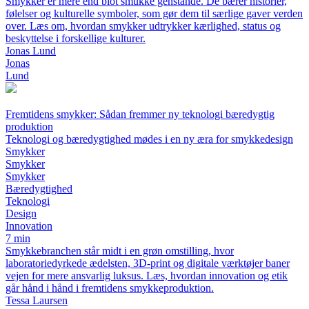
Smykker er mere end blot smukke genstande. De bærer historier,
følelser og kulturelle symboler, som gør dem til særlige gaver verden
over. Læs om, hvordan smykker udtrykker kærlighed, status og
beskyttelse i forskellige kulturer.
Jonas Lund
Jonas
Lund
Fremtidens smykker: Sådan fremmer ny teknologi bæredygtig
produktion
Teknologi og bæredygtighed mødes i en ny æra for smykkedesign
Smykker
Smykker
Smykker
Bæredygtighed
Teknologi
Design
Innovation
7 min
Smykkebranchen står midt i en grøn omstilling, hvor
laboratoriedyrkede ædelsten, 3D-print og digitale værktøjer baner
vejen for mere ansvarlig luksus. Læs, hvordan innovation og etik
går hånd i hånd i fremtidens smykkeproduktion.
Tessa Laursen