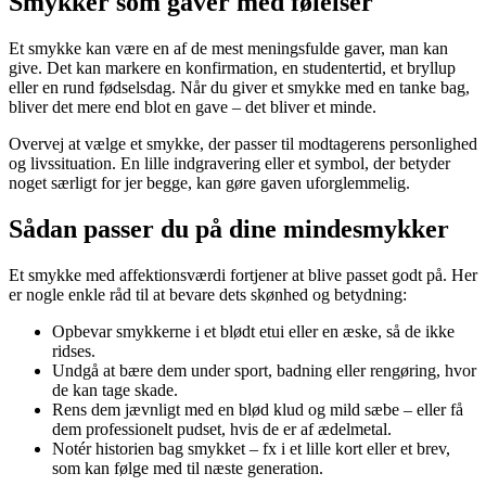
Smykker som gaver med følelser
Et smykke kan være en af de mest meningsfulde gaver, man kan
give. Det kan markere en konfirmation, en studentertid, et bryllup
eller en rund fødselsdag. Når du giver et smykke med en tanke bag,
bliver det mere end blot en gave – det bliver et minde.
Overvej at vælge et smykke, der passer til modtagerens personlighed
og livssituation. En lille indgravering eller et symbol, der betyder
noget særligt for jer begge, kan gøre gaven uforglemmelig.
Sådan passer du på dine mindesmykker
Et smykke med affektionsværdi fortjener at blive passet godt på. Her
er nogle enkle råd til at bevare dets skønhed og betydning:
Opbevar smykkerne i et blødt etui eller en æske, så de ikke
ridses.
Undgå at bære dem under sport, badning eller rengøring, hvor
de kan tage skade.
Rens dem jævnligt med en blød klud og mild sæbe – eller få
dem professionelt pudset, hvis de er af ædelmetal.
Notér historien bag smykket – fx i et lille kort eller et brev,
som kan følge med til næste generation.