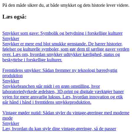
På den måde sikrer du, at både smykket og dets historie lever videre.
Læs også:
Smykker som gave: Symbolik og betydning i forskellige kulturer
Smykker
Smykker er mere end blot smukke genstande. De bærer historier,
følelser og kulturelle symboler, som gør dem til særlige gaver verden
over. Læs om, hvordan smykker udtrykker kærlighed, status og
beskyttelse i forskellige kulturer.
Fremtidens smykker: Sådan fremmer ny teknologi bæredygtig
produktion
Smykker
Smykkebranchen står midt i en grøn omstilling, hvor
laboratoriedyrkede ædelsten, 3D-print og digitale værktøjer baner
vejen for mere ansvarlig luksus. Læs, hvordan innovation og etik
går hånd i hånd i fremtidens smykkeproduktion.
Vintage møder nutid: Sådan styler du vintage-øreringe med moderne
mode
Smykker
Lær, hvordan du kan style dine vintage-øreringe, så de passer