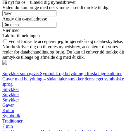
Få nyt fra os – tilmeld dig nyhedsbrevet
Viden du kan bruge med det samme – sendt direkte til dig.
Angiv din e-mailadresse
Vær med
Tak for tilmeldingen
Ved at fortsætte accepterer jeg brugervilkår og databeskyttelse.
Når du skriver dig op til vores nyhedsbrev, accepterer du vores
regler for databehandling og brug. Du kan til enhver tid trække dit
samtykke tilbage og afmelde dig med ét klik.
Smykker som gave: Symbolik og betydning i forskellige kulturer
Gaver med betydning – sådan taler smykker deres eget symbolske
sprog
Smykker
Smykker
Smykker
Gaver
Kultur
Symbolik
Traditioner
7 min