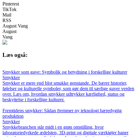
Pinterest
TikTok
Mail
RSS
August Vang
August
Vang
Læs også:
Smykker som gave: Symbolik og betydning i forskellige kulturer
Smykker
Smykker er mere end blot smukke genstande. De bærer historier,
følelser og kulturelle symboler, som gør dem til særlige gaver verden
over. Læs om, hvordan smykker udtrykker kærlighed, status og
beskyttelse i forskellige kulturer.
Fremtidens smykker: Sådan fremmer ny teknologi bæredygtig
produktion
Smykker
Smykkebranchen står midt i en grøn omstilling, hvor
laboratoriedyrkede ædelsten, 3D-print og digitale værktøjer baner