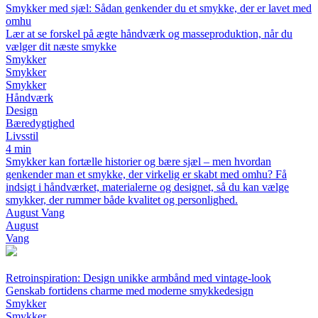
Smykker med sjæl: Sådan genkender du et smykke, der er lavet med
omhu
Lær at se forskel på ægte håndværk og masseproduktion, når du
vælger dit næste smykke
Smykker
Smykker
Smykker
Håndværk
Design
Bæredygtighed
Livsstil
4 min
Smykker kan fortælle historier og bære sjæl – men hvordan
genkender man et smykke, der virkelig er skabt med omhu? Få
indsigt i håndværket, materialerne og designet, så du kan vælge
smykker, der rummer både kvalitet og personlighed.
August Vang
August
Vang
Retroinspiration: Design unikke armbånd med vintage-look
Genskab fortidens charme med moderne smykkedesign
Smykker
Smykker