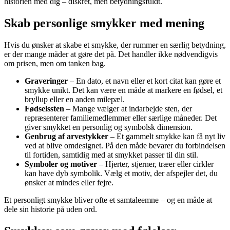
historien med dig – diskret, men betydningsfuldt.
Skab personlige smykker med mening
Hvis du ønsker at skabe et smykke, der rummer en særlig betydning,
er der mange måder at gøre det på. Det handler ikke nødvendigvis
om prisen, men om tanken bag.
Graveringer
– En dato, et navn eller et kort citat kan gøre et
smykke unikt. Det kan være en måde at markere en fødsel, et
bryllup eller en anden milepæl.
Fødselssten
– Mange vælger at indarbejde sten, der
repræsenterer familiemedlemmer eller særlige måneder. Det
giver smykket en personlig og symbolsk dimension.
Genbrug af arvestykker
– Et gammelt smykke kan få nyt liv
ved at blive omdesignet. På den måde bevarer du forbindelsen
til fortiden, samtidig med at smykket passer til din stil.
Symboler og motiver
– Hjerter, stjerner, træer eller cirkler
kan have dyb symbolik. Vælg et motiv, der afspejler det, du
ønsker at mindes eller fejre.
Et personligt smykke bliver ofte et samtaleemne – og en måde at
dele sin historie på uden ord.